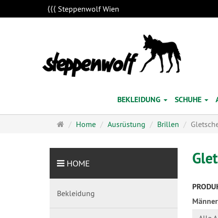
⟨⟨⟨ Steppenwolf Wien
BEKLEIDUNG
SCHUHE
Startseite
Home
Ausrüstung
Brillen
Gletsche
Glet
HOME
PRODUK
Bekleidung
Männer