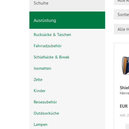
Alle A
Schuhe
Sorti
Ausrüstung
Alle H
Rucksäcke & Taschen
Fahrradzubehör
Schlafsäcke & Biwak
Isomatten
Zelte
Shie
Kinder
Herre
Reisezubehör
EUR 
Outdoorküche
inkl. 
Lampen