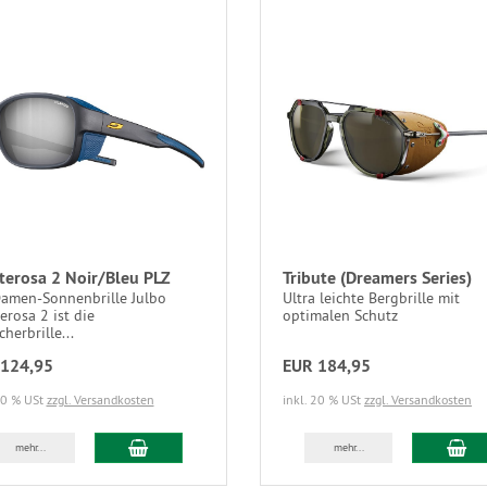
erosa 2 Noir/Bleu PLZ
Tribute (Dreamers Series)
Damen-Sonnenbrille Julbo
Ultra leichte Bergbrille mit
rosa 2 ist die
optimalen Schutz
cherbrille...
124,95
EUR 184,95
20 % USt
zzgl. Versandkosten
inkl. 20 % USt
zzgl. Versandkosten
mehr...
mehr...