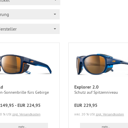
rtikel
erung
ersteller
ld
Explorer 2.0
n-Sonnenbrille fürs Gebirge
Schutz auf Spitzenniveau
149,95 - EUR 224,95
EUR 229,95
20 % USt
zzgl. Versandkosten
inkl. 20 % USt
zzgl. Versandkosten
mehr...
mehr...