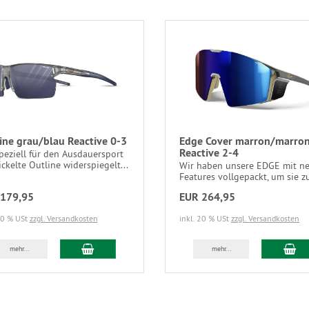
ine grau/blau Reactive 0-3
Edge Cover marron/marro
Reactive 2-4
peziell für den Ausdauersport
ckelte Outline widerspiegelt...
Wir haben unsere EDGE mit n
Features vollgepackt, um sie zu
179,95
EUR 264,95
20 % USt
zzgl. Versandkosten
inkl. 20 % USt
zzgl. Versandkosten
mehr...
mehr...