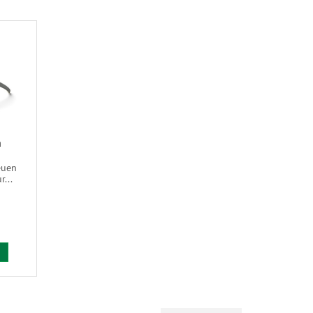
n
euen
r...