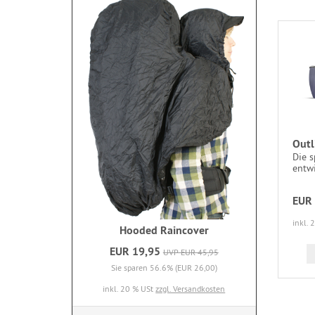
Outl
Die s
entwi
EUR 
inkl. 
Hooded Raincover
EUR 19,95
UVP EUR 45,95
Sie sparen 56.6% (EUR 26,00)
inkl. 20 % USt
zzgl. Versandkosten