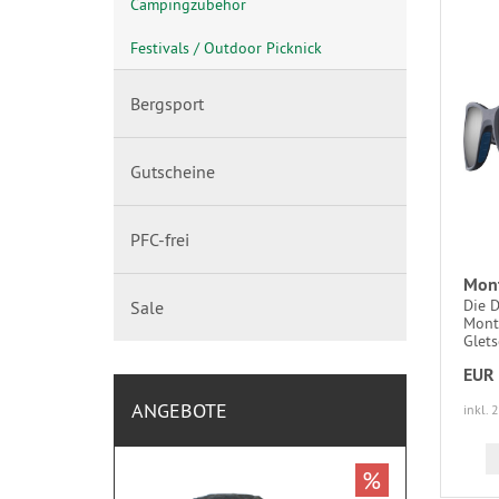
Campingzubehör
Festivals / Outdoor Picknick
Bergsport
Gutscheine
PFC-frei
Mont
Die 
Sale
Monte
Glets
EUR 
ANGEBOTE
inkl. 
%