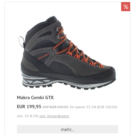
%
Makra Combi GTX
EUR 199,95
UVP EUR 299,95
Sie sparen 33.3% (EUR 100,00)
inkl. 20 % USt
zzgl. Versandkosten
mehr...