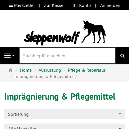
Merkzettel
Zur Kasse
Ihr Konto
Anmelden
S
Navigation
Startseite
Home
Ausrüstung
Pflege & Reparatur
Imprägnierung & Pflegemittel
Imprägnierung & Pflegemittel
Sortierung
Alle Hersteller