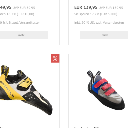
49,95
EUR 139,95
UVP EUR 59,95
UVP EUR 169,95
aren 16.7% (EUR 10,00)
Sie sparen 17.7% (EUR 30,00)
20 % USt
zzgl. Versandkosten
inkl. 20 % USt
zzgl. Versandkosten
mehr...
mehr...
%