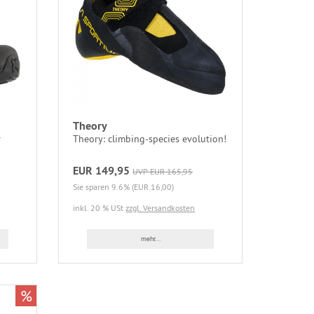
Theory
r
Theory: climbing-species evolution!
EUR 149,95
UVP EUR 165,95
Sie sparen 9.6% (EUR 16,00)
inkl. 20 % USt
zzgl. Versandkosten
mehr...
%