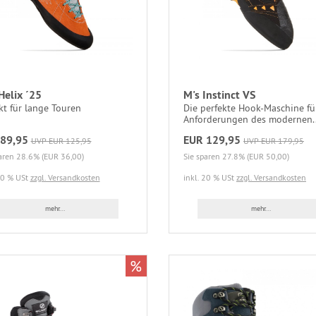
Helix ´25
M's Instinct VS
kt für lange Touren
Die perfekte Hook-Maschine für
Anforderungen des modernen..
89,95
EUR 129,95
UVP EUR 125,95
UVP EUR 179,95
aren 28.6% (EUR 36,00)
Sie sparen 27.8% (EUR 50,00)
20 % USt
zzgl. Versandkosten
inkl. 20 % USt
zzgl. Versandkosten
mehr...
mehr...
%