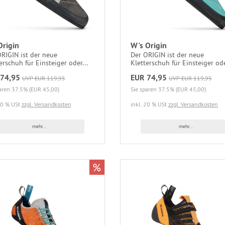
Origin
W's Origin
RIGIN ist der neue
Der ORIGIN ist der neue
erschuh für Einsteiger oder...
Kletterschuh für Einsteiger ode
74,95
EUR 74,95
UVP EUR 119,95
UVP EUR 119,95
aren 37.5% (EUR 45,00)
Sie sparen 37.5% (EUR 45,00)
20 % USt
zzgl. Versandkosten
inkl. 20 % USt
zzgl. Versandkosten
mehr...
mehr...
%