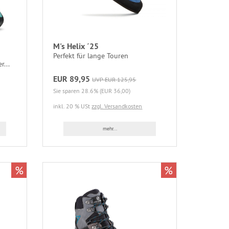
M's Helix ´25
Perfekt für lange Touren
r...
EUR 89,95
UVP EUR 125,95
Sie sparen 28.6% (EUR 36,00)
inkl. 20 % USt
zzgl. Versandkosten
mehr...
%
%