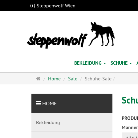
⟨⟨⟨ Steppenwolf Wien
BEKLEIDUNG
SCHUHE
Startseite
Home
Sale
Schuhe-Sale
Sch
HOME
PRODUK
Bekleidung
Männer