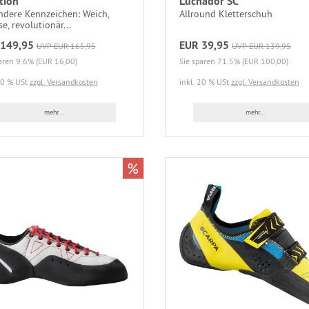
tion
Luchador SC
ndere Kennzeichen: Weich,
Allround Kletterschuh
se, revolutionär...
149,95
EUR 39,95
UVP EUR 165,95
UVP EUR 139,95
aren 9.6% (EUR 16,00)
Sie sparen 71.5% (EUR 100,00)
20 % USt
zzgl. Versandkosten
inkl. 20 % USt
zzgl. Versandkosten
mehr...
mehr...
%