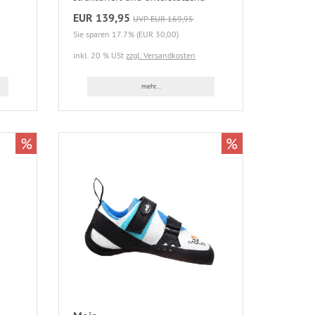
EUR 139,95
UVP EUR 169,95
Sie sparen 17.7% (EUR 30,00)
inkl. 20 % USt
zzgl. Versandkosten
mehr...
%
%