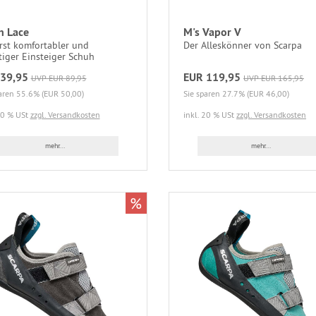
h Lace
M's Vapor V
rst komfortabler und
Der Alleskönner von Scarpa
iger Einsteiger Schuh
39,95
EUR 119,95
UVP EUR 89,95
UVP EUR 165,95
aren 55.6% (EUR 50,00)
Sie sparen 27.7% (EUR 46,00)
20 % USt
zzgl. Versandkosten
inkl. 20 % USt
zzgl. Versandkosten
mehr...
mehr...
%