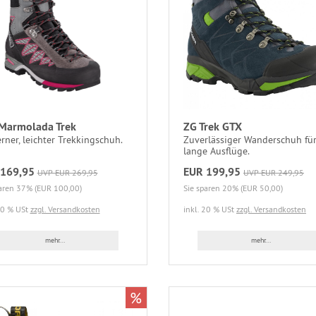
Marmolada Trek
ZG Trek GTX
ner, leichter Trekkingschuh.
Zuverlässiger Wanderschuh fü
lange Ausflüge.
169,95
EUR 199,95
UVP EUR 269,95
UVP EUR 249,95
paren 37% (EUR 100,00)
Sie sparen 20% (EUR 50,00)
20 % USt
zzgl. Versandkosten
inkl. 20 % USt
zzgl. Versandkosten
mehr...
mehr...
%