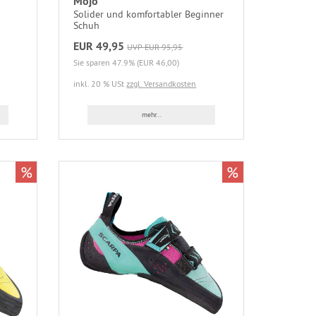
Mojo
Solider und komfortabler Beginner
Schuh
EUR 49,95
UVP EUR 95,95
Sie sparen 47.9% (EUR 46,00)
inkl. 20 % USt
zzgl. Versandkosten
mehr...
%
%