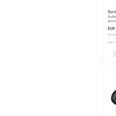
Torc
Äuße
günst
EUR 
Sie sp
inkl. 