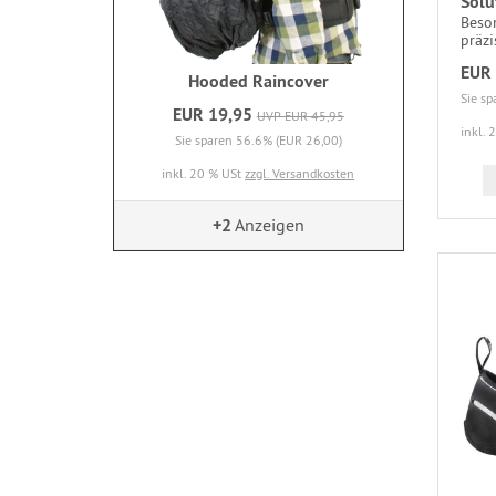
Solu
Beso
präzi
EUR 
Hooded Raincover
Sie sp
EUR 19,95
UVP EUR 45,95
inkl. 
Sie sparen 56.6% (EUR 26,00)
inkl. 20 % USt
zzgl. Versandkosten
+2
Anzeigen