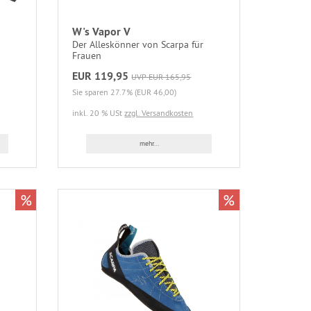
W's Vapor V
Der Alleskönner von Scarpa für
Frauen
EUR 119,95
UVP EUR 165,95
Sie sparen 27.7% (EUR 46,00)
inkl. 20 % USt
zzgl. Versandkosten
mehr...
%
%