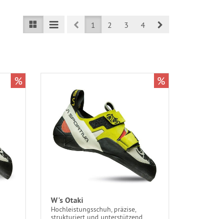
Prev
Next
1
2
3
4
%
%
W's Otaki
Hochleistungsschuh, präzise,
strukturiert und unterstützend