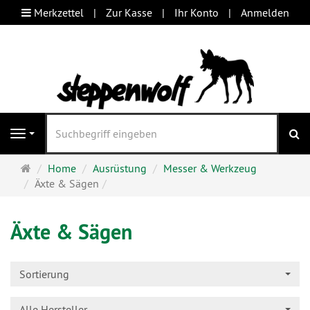
Merkzettel
Zur Kasse
Ihr Konto
Anmelden
S
Navigation
Startseite
Home
Ausrüstung
Messer & Werkzeug
Äxte & Sägen
Äxte & Sägen
Sortierung
Alle Hersteller