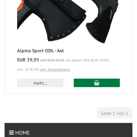
Alpina Sport ODL - Axt
EUR 39,95
UVP EUR 49,95
Sie sparen 20% (EUR 10,00)
inkl. 20 % USt
zzgl. Versandkosten
mehr...
Seite 1 von 1
HOME