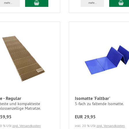
mehr...
mehr...
te - Regular
Isomatte 'Faltbar'
hteste und kompakteste
5-fach zu faltende Isomatte.
lossenzellige Matratze.
59,95
EUR 29,95
20 % USt
zzgl. Versandkosten
inkl. 20 % USt
zzgl. Versandkosten