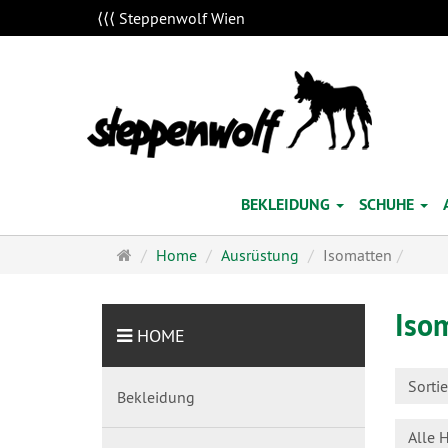
⟨⟨⟨ Steppenwolf Wien
BEKLEIDUNG
SCHUHE
Startseite
Home
Ausrüstung
Isomatten
Iso
HOME
Sorti
Bekleidung
Alle H