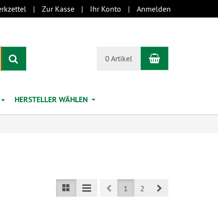
rkzettel
Zur Kasse
Ihr Konto
Anmelden
Warenkorb
Suchen
0 Artikel
HERSTELLER WÄHLEN
Prev
Next
1
2