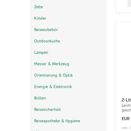
Zelte
Kinder
Reisezubehör
Outdoorküche
Lampen
Messer & Werkzeug
Orientierung & Optik
Energie & Elektronik
Brillen
Z-Li
Leic
Reisesicherheit
gesch
EUR 
Reiseapotheke & Hygiene
inkl. 