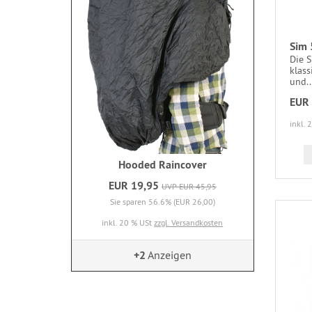
Sim 
Die S
klass
und..
EUR 
inkl. 
Hooded Raincover
EUR 19,95
UVP EUR 45,95
Sie sparen 56.6% (EUR 26,00)
inkl. 20 % USt
zzgl. Versandkosten
+2
Anzeigen