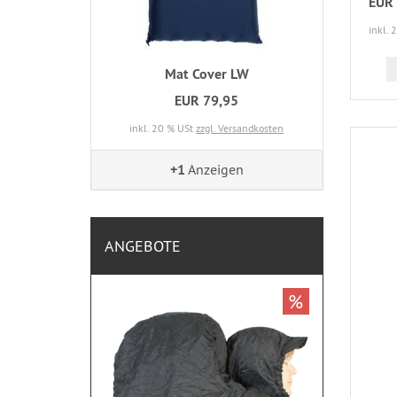
EUR 
inkl. 
Mat Cover LW
EUR 79,95
inkl. 20 % USt
zzgl. Versandkosten
+1
Anzeigen
ANGEBOTE
%