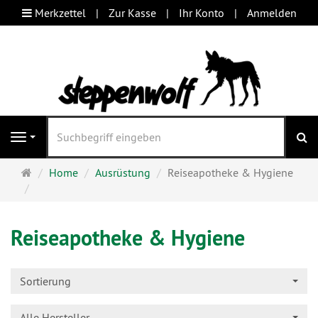
Merkzettel
Zur Kasse
Ihr Konto
Anmelden
S
Navigation
Startseite
Home
Ausrüstung
Reiseapotheke & Hygiene
Reiseapotheke & Hygiene
Sortierung
Alle Hersteller