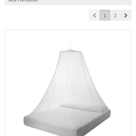
Prev
Nex
1
2