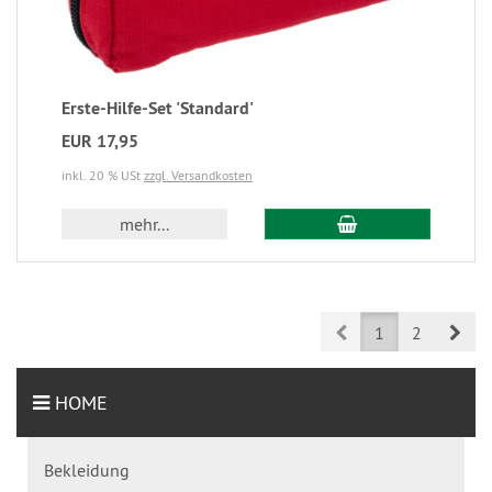
Erste-Hilfe-Set 'Standard'
EUR 17,95
inkl. 20 % USt
zzgl. Versandkosten
mehr...
Prev
Nex
1
2
HOME
Bekleidung