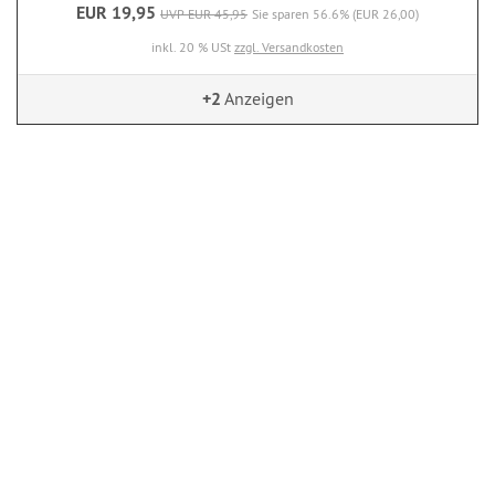
EUR 19,95
UVP EUR 45,95
Sie sparen 56.6% (EUR 26,00)
inkl. 20 % USt
zzgl. Versandkosten
+2
Anzeigen