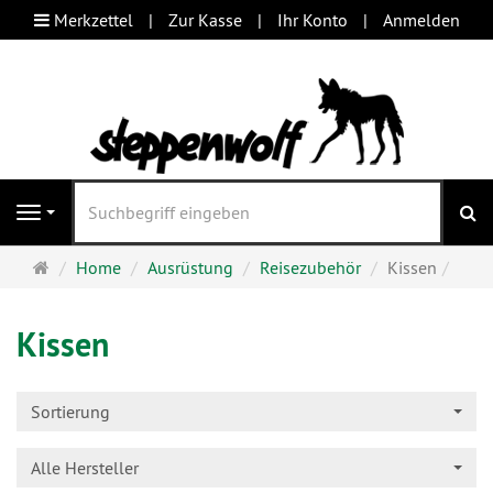
Merkzettel
Zur Kasse
Ihr Konto
Anmelden
S
Navigation
Startseite
Home
Ausrüstung
Reisezubehör
Kissen
Kissen
Sortierung
Alle Hersteller