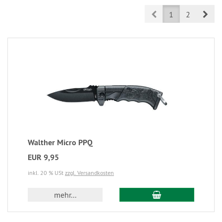
Prev
Nex
1
2
Walther Micro PPQ
EUR 9,95
inkl. 20 % USt
zzgl. Versandkosten
mehr...