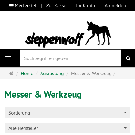
Merkzettel
Zur Kasse
Ihr Konto
Anmelden
S
Navigation
Startseite
Home
Ausrüstung
Messer & Werkzeug
Messer & Werkzeug
Sortierung
Alle Hersteller