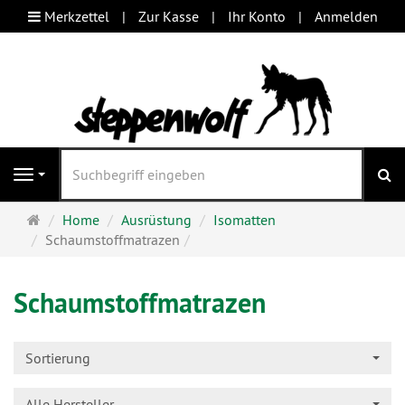
Merkzettel
Zur Kasse
Ihr Konto
Anmelden
S
Navigation
Startseite
Home
Ausrüstung
Isomatten
Schaumstoffmatrazen
Schaumstoffmatrazen
Sortierung
Alle Hersteller