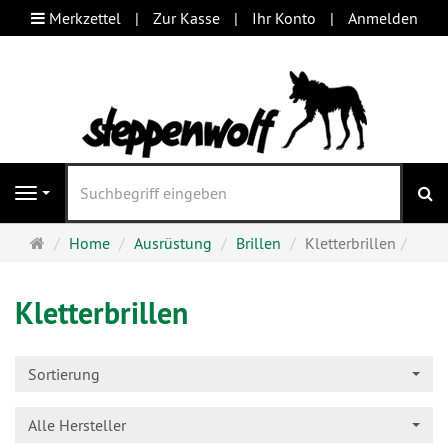
Merkzettel
Zur Kasse
Ihr Konto
Anmelden
S
Navigation
Startseite
Home
Ausrüstung
Brillen
Kletterbrillen
Kletterbrillen
Sortierung
Alle Hersteller