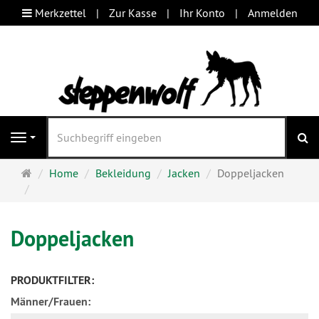
Merkzettel
Zur Kasse
Ihr Konto
Anmelden
S
Navigation
Startseite
Home
Bekleidung
Jacken
Doppeljacken
Doppeljacken
PRODUKTFILTER:
Männer/Frauen: