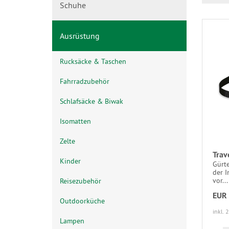
Schuhe
Ausrüstung
Rucksäcke & Taschen
Fahrradzubehör
Schlafsäcke & Biwak
Isomatten
Zelte
Trav
Kinder
Gürt
der I
vor...
Reisezubehör
EUR 
Outdoorküche
inkl. 
Lampen