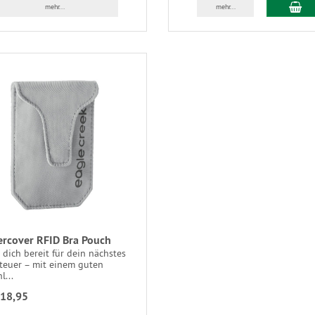
mehr...
mehr...
rcover RFID Bra Pouch
dich bereit für dein nächstes
teuer – mit einem guten
l...
18,95