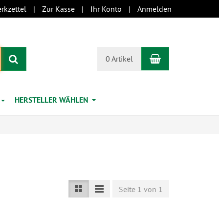
rkzettel
Zur Kasse
Ihr Konto
Anmelden
Warenkorb
Suchen
0 Artikel
HERSTELLER WÄHLEN
Seite 1 von 1