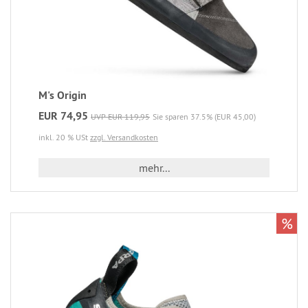
M's Origin
EUR 74,95
UVP EUR 119,95
Sie sparen 37.5% (EUR 45,00)
inkl. 20 % USt
zzgl. Versandkosten
mehr...
%