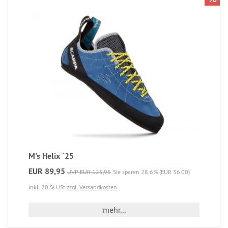
M's Helix ´25
EUR 89,95
UVP EUR 125,95
Sie sparen 28.6% (EUR 36,00)
inkl. 20 % USt
zzgl. Versandkosten
mehr...