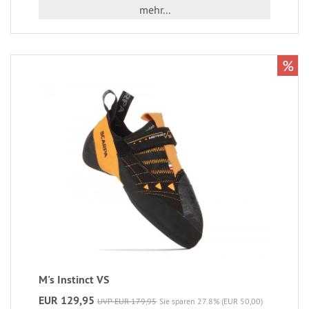
mehr...
%
M's Instinct VS
EUR 129,95
UVP EUR 179,95
Sie sparen 27.8% (EUR 50,00)