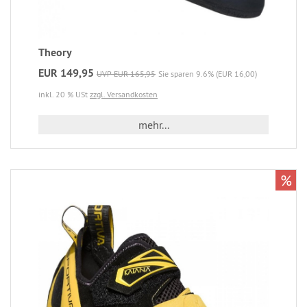
Theory
EUR 149,95
UVP EUR 165,95
Sie sparen 9.6% (EUR 16,00)
inkl. 20 % USt
zzgl. Versandkosten
mehr...
%