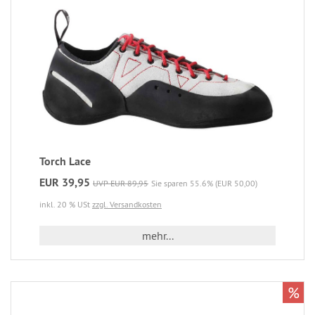
Torch Lace
EUR 39,95
UVP EUR 89,95
Sie sparen 55.6% (EUR 50,00)
inkl. 20 % USt
zzgl. Versandkosten
mehr...
%