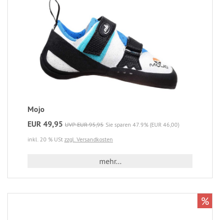
Mojo
EUR 49,95
UVP EUR 95,95
Sie sparen 47.9% (EUR 46,00)
inkl. 20 % USt
zzgl. Versandkosten
mehr...
%