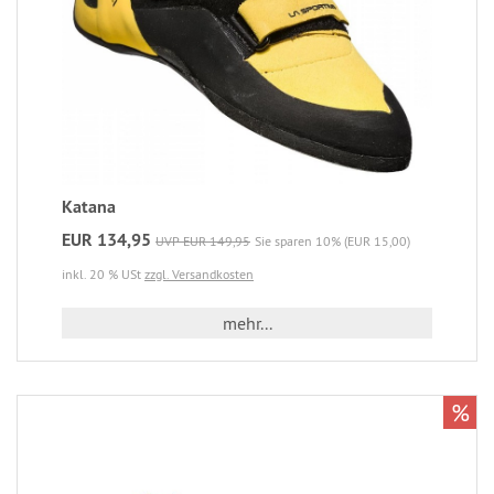
Katana
EUR 134,95
UVP EUR 149,95
Sie sparen 10% (EUR 15,00)
inkl. 20 % USt
zzgl. Versandkosten
mehr...
%