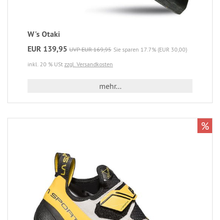
W's Otaki
EUR 139,95
UVP EUR 169,95
Sie sparen 17.7% (EUR 30,00)
inkl. 20 % USt
zzgl. Versandkosten
mehr...
%