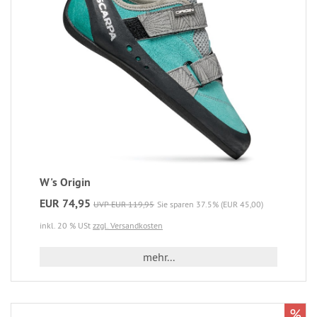
W's Origin
EUR 74,95
UVP EUR 119,95
Sie sparen 37.5% (EUR 45,00)
inkl. 20 % USt
zzgl. Versandkosten
mehr...
%