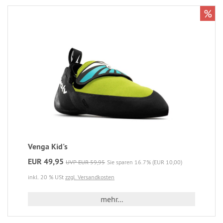
%
Venga Kid's
EUR 49,95
UVP EUR 59,95
Sie sparen 16.7% (EUR 10,00)
inkl. 20 % USt
zzgl. Versandkosten
mehr...