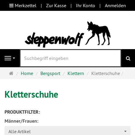
Merkzettel
Zur Kasse
Ihr Konto
Anmelden
S
Navigation
Startseite
Home
Bergsport
Klettern
Kletterschuhe
Kletterschuhe
PRODUKTFILTER:
Männer/Frauen:
Alle Artikel