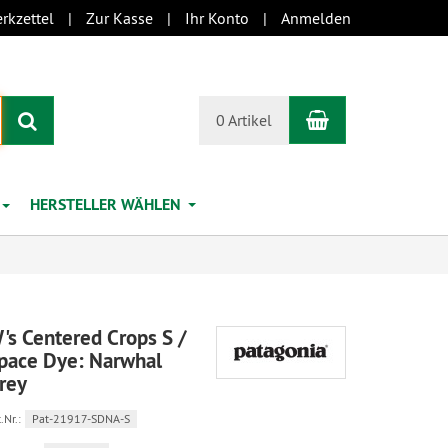
rkzettel
Zur Kasse
Ihr Konto
Anmelden
Warenkorb
Suchen
0 Artikel
HERSTELLER WÄHLEN
's Centered Crops S /
pace Dye: Narwhal
rey
.Nr.:
Pat-21917-SDNA-S