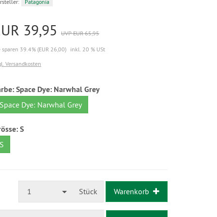
rsteller:
Patagonia
EUR 39,95
UVP EUR 65,95
e sparen 39.4% (EUR 26,00)
inkl. 20 % USt
gl. Versandkosten
arbe:
Space Dye: Narwhal Grey
Space Dye: Narwhal Grey
rösse:
S
S
1
Stück
Warenkorb