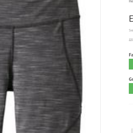
He
Si
zz
F
G