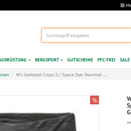
Me
AUSRÜSTUNG
BERGSPORT
GUTSCHEINE
PFC-FREI
SALE
hosen
W's Centered Crops S / Space Dye: Narwhal ...
W
%
S
G
Art