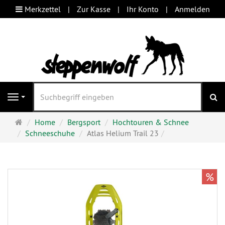
Merkzettel
Zur Kasse
Ihr Konto
Anmelden
S
Navigation
Startseite
Home
Bergsport
Hochtouren & Schnee
Schneeschuhe
Atlas Helium Trail 23
%